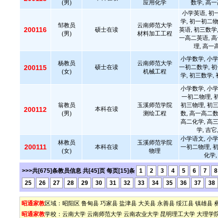
(男)
应用化学
数学, 高
小学英语, 初
学, 初一初二物
邹教员
云南师范大学
200116
硕士在读
英语, 初三数学,
(男)
材料加工工程
一高二英语, 
理, 高一
小学数学, 小学
杨教员
云南师范大学
200115
硕士在读
一初二数学, 
(女)
机械工程
学, 初三数学,
小学数学, 小学
一初二物理, 
翁教员
玉溪师范学院
初三物理, 初三
200112
本科在读
(男)
测绘工程
数, 高一高二数
高二化学, 高三
学, 吉
小学语文, 小学
林教员
玉溪师范学院
200111
本科在读
一初二物理, 初
(女)
物理
化学
>>>共[675]条教员信息 共[45]页 每页[15]条
1
2
3
4
5
6
7
8
25
26
27
28
29
30
31
32
33
34
35
36
37
38
昭通家教
区域：
昭阳区
鲁甸县
巧家县
盐津县
大关县
永善县
绥江县
镇雄县
昭通家教
学校：
云南大学
云南师范大学
云南农业大学
昆明理工大学
大理学