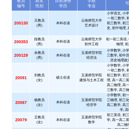
教员
姓名
目前身份
学校
编号
性别
学历
专业
小学语文, 小学
一初二数学, 
王教员
云南师范大学
200130
本科在读
初三数学, 初三
(男)
艺术设计
史, 初中地理,
段教员
云南师范大学
初一初二英语,
200353
本科在读
(男)
软件工程
物理, 
小学数学, 小学
余教员
玉溪师范学院
200129
本科在读
三数学, 初中历
(男)
经济法
历史地理政
小学数学, 小学
一初二数学, 
刘教员
玉溪师范学院
初三数学, 初三
20091
硕士在读
(女)
建筑与土木工程
理, 高一高二英
高二物理, 高一
三数学, 高三物
小学数学, 初一
杨教员
玉溪师范学院
三物理, 初三化
20087
本科在读
(女)
经济学
高二数学, 高三
学, 
初三英语, 初三
王教员
玉溪师范学院
20079
本科在读
学, 高一高二英
(女)
数学
高二物