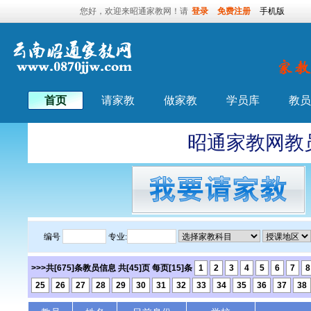
您好，欢迎来昭通家教网！请
登录
免费注册
手机版
首页
请家教
做家教
学员库
教员
昭通家教网教员
编号
专业:
>>>共[675]条教员信息 共[45]页 每页[15]条
1
2
3
4
5
6
7
8
25
26
27
28
29
30
31
32
33
34
35
36
37
38