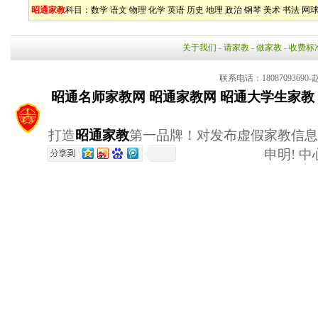
昭通家教
科目：
数学
语文
物理
化学
英语
历史
地理
政治
钢琴
美术
书法
网
关于我们
-
请家教
-
做家教
-
收费标
联系电话：18087093690-赵
昭通名师家教网
昭通家教网
昭通大学生家教
打造
昭通家教
第一品牌！对发布虚假家教信息
申明! 